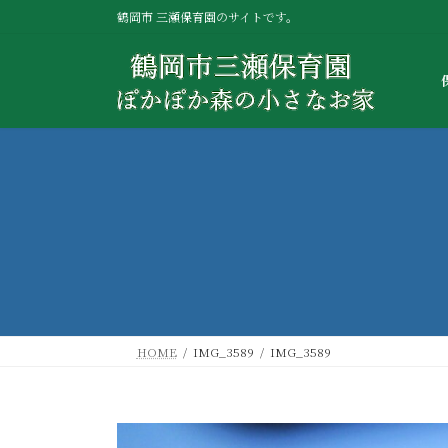
コ
ナ
鶴岡市 三瀬保育園のサイトです。
ン
ビ
テ
ゲ
ン
ー
ツ
シ
へ
ョ
ス
ン
キ
に
ッ
移
プ
動
HOME
IMG_3589
IMG_3589