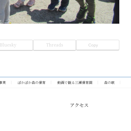
Bluesky
Threads
Copy
事業
ぽかぽか森の保育
動画で観る三瀬保育園
森の歌
アクセス