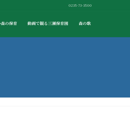
0235-73-3500
か森の保育
動画で観る三瀬保育園
森の歌