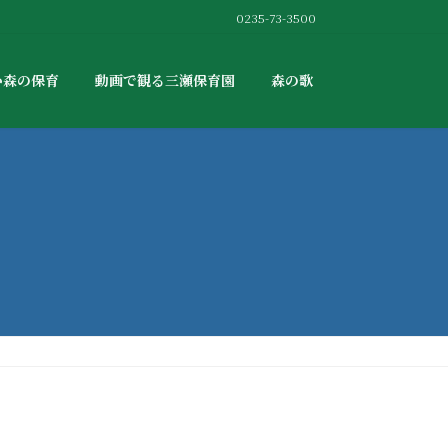
0235-73-3500
か森の保育
動画で観る三瀬保育園
森の歌