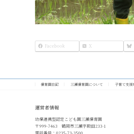
Facebook
X
保育園日記
三瀬保育園について
子育て支援
運営者情報
幼保連携型認定こども園三瀬保育園
〒999-7463 鶴岡市三瀬字殿田233-1
電話番号：0235-73-3500