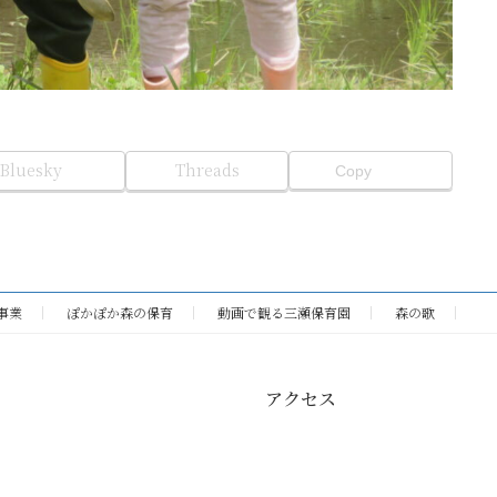
Bluesky
Threads
Copy
事業
ぽかぽか森の保育
動画で観る三瀬保育園
森の歌
アクセス