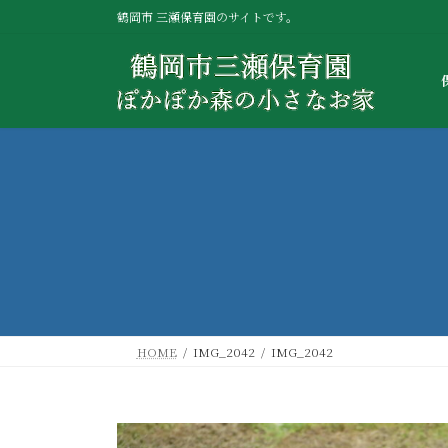
コ
ナ
鶴岡市 三瀬保育園のサイトです。
ン
ビ
テ
ゲ
ン
ー
ツ
シ
へ
ョ
ス
ン
キ
に
ッ
移
プ
動
HOME
IMG_2042
IMG_2042