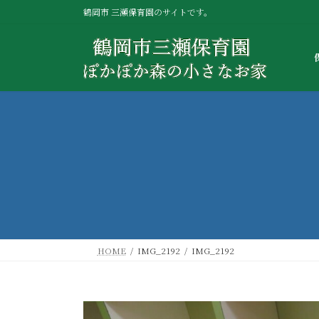
コ
ナ
鶴岡市 三瀬保育園のサイトです。
ン
ビ
テ
ゲ
ン
ー
ツ
シ
へ
ョ
ス
ン
キ
に
ッ
移
プ
動
HOME
IMG_2192
IMG_2192