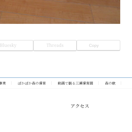
Bluesky
Threads
Copy
事業
ぽかぽか森の保育
動画で観る三瀬保育園
森の歌
アクセス