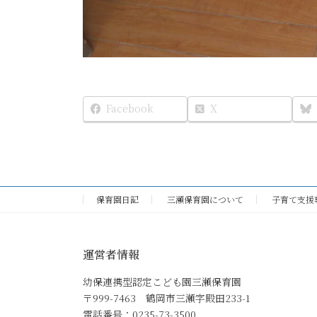
Facebook
X
保育園日記
三瀬保育園について
子育て支援
運営者情報
幼保連携型認定こども園三瀬保育園
〒999-7463 鶴岡市三瀬字殿田233-1
電話番号：0235-73-3500