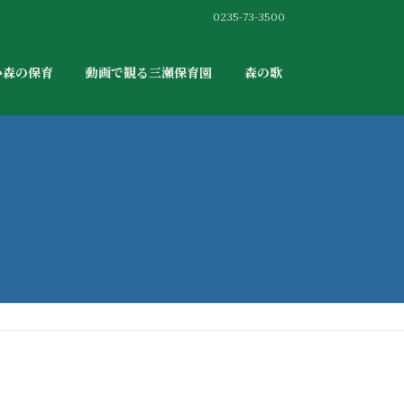
0235-73-3500
か森の保育
動画で観る三瀬保育園
森の歌