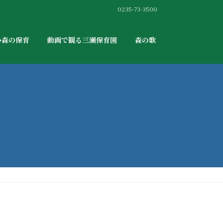
0235-73-3500
か森の保育
動画で観る三瀬保育園
森の歌