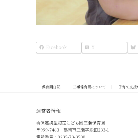
Facebook
X
保育園日記
三瀬保育園について
子育て支援
運営者情報
幼保連携型認定こども園三瀬保育園
〒999-7463 鶴岡市三瀬字殿田233-1
電話番号：0235-73-3500