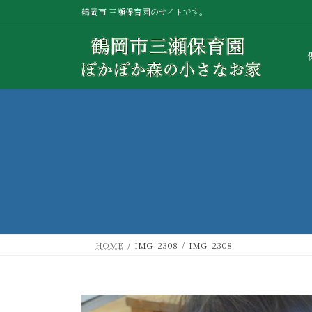
コ
ナ
鶴岡市 三瀬保育園のサイトです。
ン
ビ
テ
ゲ
ン
ー
ツ
シ
へ
ョ
ス
ン
キ
に
ッ
移
プ
動
HOME
IMG_2308
IMG_2308