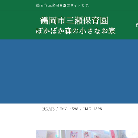
コ
ナ
鶴岡市 三瀬保育園のサイトです。
ン
ビ
テ
ゲ
ン
ー
ツ
シ
へ
ョ
ス
ン
キ
に
ッ
移
プ
動
HOME
IMG_4598
IMG_4598