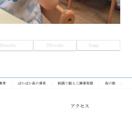
Bluesky
Threads
Copy
事業
ぽかぽか森の保育
動画で観る三瀬保育園
森の歌
アクセス