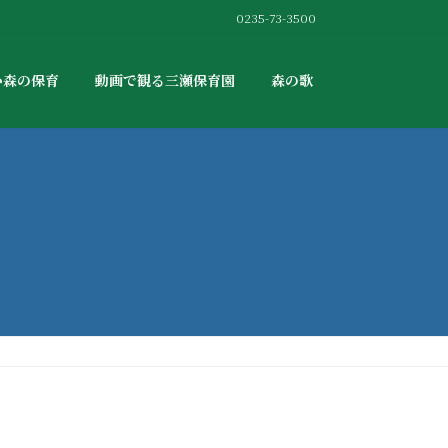
0235-73-3500
か森の保育
動画で観る三瀬保育園
森の歌