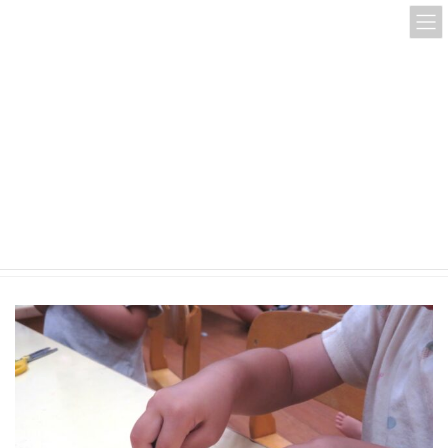
コ
ナ
ン
ビ
テ
ゲ
ン
ー
ツ
シ
へ
ョ
ス
ン
IMG_2456
キ
に
ッ
移
プ
動
HOME
IMG_2456
IMG_2456