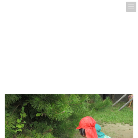
コ
ナ
ン
ビ
テ
ゲ
ン
ー
ツ
シ
へ
ョ
ス
ン
IMG_0567
キ
に
ッ
移
プ
動
HOME
IMG_0567
IMG_0567