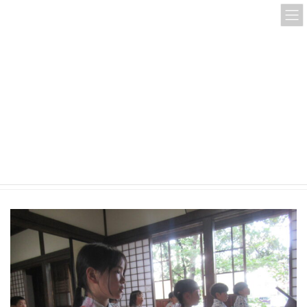
コ
ナ
ン
ビ
テ
ゲ
ン
ー
ツ
シ
へ
ョ
ス
ン
IMG_1338
キ
に
ッ
移
プ
動
HOME
IMG_1338
IMG_1338