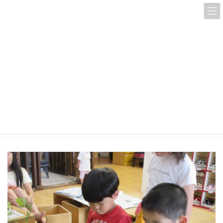
コ
ナ
ン
ビ
テ
ゲ
ン
ー
ツ
シ
へ
ョ
ス
ン
IMG_1270
キ
に
ッ
移
プ
動
HOME
IMG_1270
IMG_1270