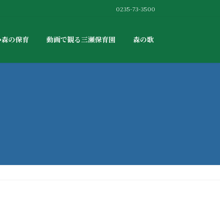
0235-73-3500
か森の保育
動画で観る三瀬保育園
森の歌