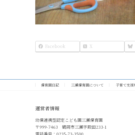
Facebook
X
保育園日記
三瀬保育園について
子育て支援
運営者情報
幼保連携型認定こども園三瀬保育園
〒999-7463 鶴岡市三瀬字殿田233-1
電話番号：0235-73-3500