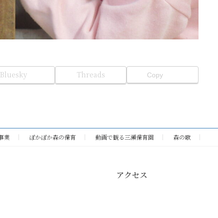
Bluesky
Threads
Copy
事業
ぽかぽか森の保育
動画で観る三瀬保育園
森の歌
アクセス