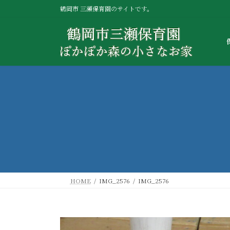
コ
ナ
鶴岡市 三瀬保育園のサイトです。
ン
ビ
テ
ゲ
ン
ー
ツ
シ
へ
ョ
ス
ン
キ
に
ッ
移
プ
動
HOME
IMG_2576
IMG_2576