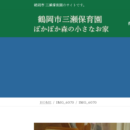
コ
ナ
鶴岡市 三瀬保育園のサイトです。
ン
ビ
テ
ゲ
ン
ー
ツ
シ
へ
ョ
ス
ン
キ
に
ッ
移
プ
動
HOME
IMG_6070
IMG_6070