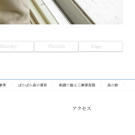
Bluesky
Threads
Copy
事業
ぽかぽか森の保育
動画で観る三瀬保育園
森の歌
アクセス