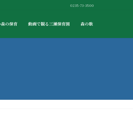
0235-73-3500
か森の保育
動画で観る三瀬保育園
森の歌