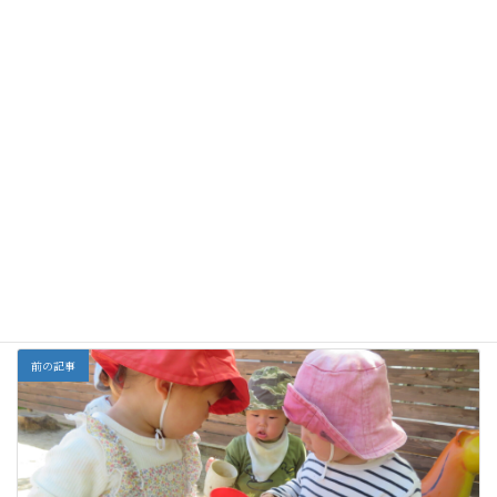
メロンジャムをつく
ばんけみそを作りま
大学いもをつくりま
りました
した。
した
栗の渋皮煮をつくり
ちょっと早い春の味
12月5日☆菊のおひ
ました。
たしとラディッシュ
のピクルスをつくり
ました。
全部
カテゴリー
前の記事