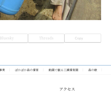
Bluesky
Threads
Copy
事業
ぽかぽか森の保育
動画で観る三瀬保育園
森の歌
アクセス