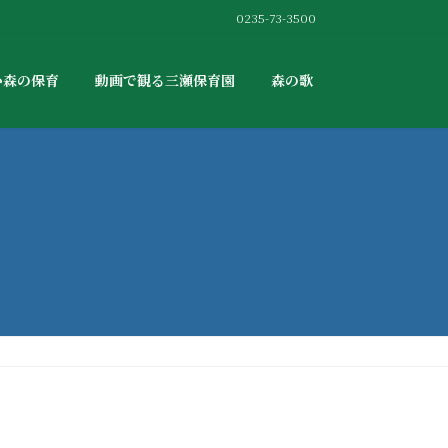
0235-73-3500
か森の保育
動画で観る三瀬保育園
森の歌