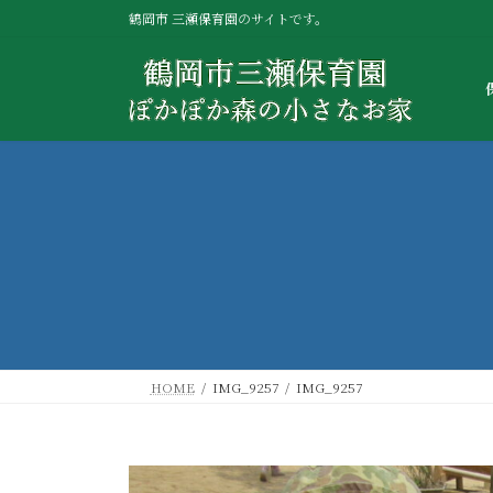
コ
ナ
鶴岡市 三瀬保育園のサイトです。
ン
ビ
テ
ゲ
ン
ー
ツ
シ
へ
ョ
ス
ン
キ
に
ッ
移
プ
動
HOME
IMG_9257
IMG_9257