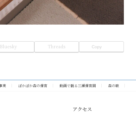
Bluesky
Threads
Copy
事業
ぽかぽか森の保育
動画で観る三瀬保育園
森の歌
アクセス