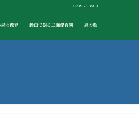
0235-73-3500
か森の保育
動画で観る三瀬保育園
森の歌