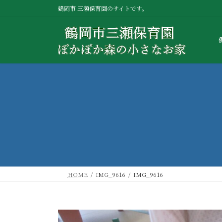
コ
ナ
鶴岡市 三瀬保育園のサイトです。
ン
ビ
テ
ゲ
ン
ー
ツ
シ
へ
ョ
ス
ン
キ
に
ッ
移
プ
動
HOME
IMG_9616
IMG_9616