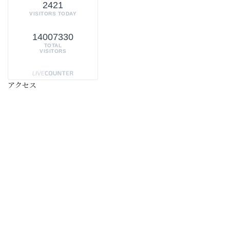
2421
VISITORS TODAY
14007330
TOTAL
VISITORS
アクセス