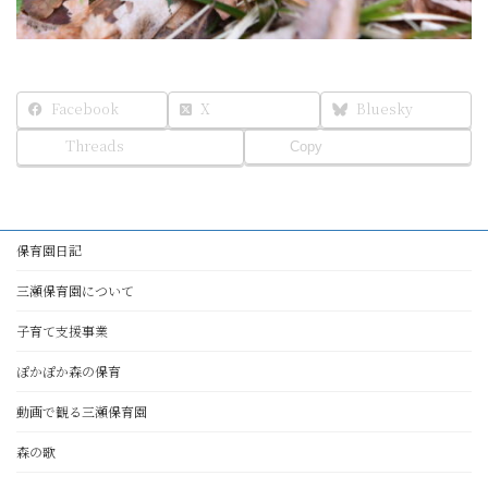
Facebook
X
Bluesky
Threads
Copy
保育園日記
三瀬保育園について
子育て支援事業
ぽかぽか森の保育
動画で観る三瀬保育園
森の歌