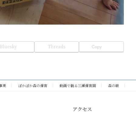
Bluesky
Threads
Copy
事業
ぽかぽか森の保育
動画で観る三瀬保育園
森の歌
アクセス