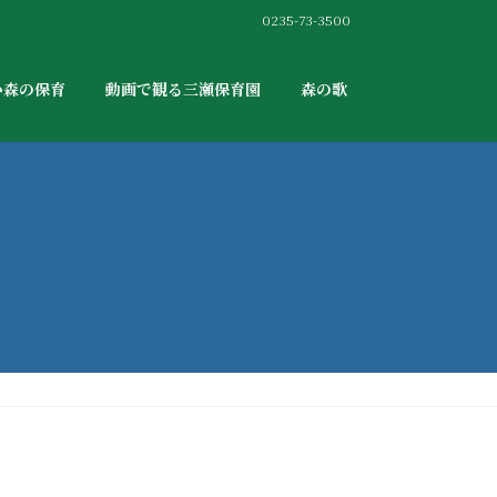
0235-73-3500
か森の保育
動画で観る三瀬保育園
森の歌