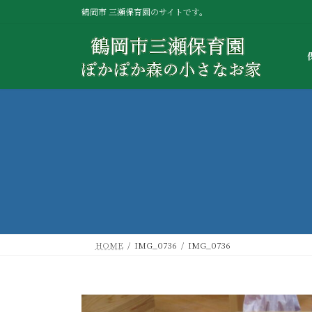
コ
ナ
鶴岡市 三瀬保育園のサイトです。
ン
ビ
テ
ゲ
ン
ー
ツ
シ
へ
ョ
ス
ン
キ
に
ッ
移
プ
動
HOME
IMG_0736
IMG_0736