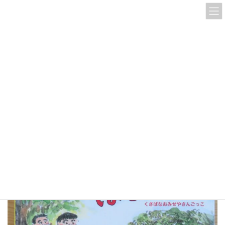
コ
ナ
ン
ビ
テ
ゲ
ン
ー
ツ
シ
へ
ョ
ス
ン
IMG_1159
キ
に
ッ
移
プ
動
HOME
IMG_1159
IMG_1159