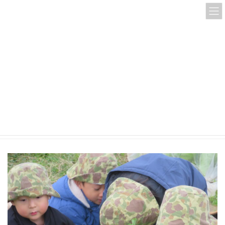
コ
ナ
ン
ビ
テ
ゲ
ン
ー
ツ
シ
へ
ョ
ス
ン
IMG_4910
キ
に
ッ
移
プ
動
HOME
IMG_4910
IMG_4910