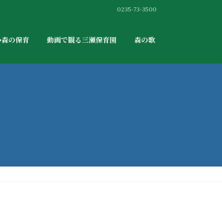
0235-73-3500
か森の保育
動画で観る三瀬保育園
森の歌