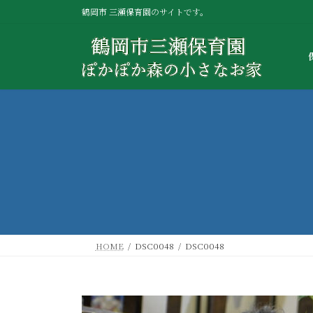
コ
ナ
鶴岡市 三瀬保育園のサイトです。
ン
ビ
テ
ゲ
ン
ー
ツ
シ
へ
ョ
ス
ン
キ
に
ッ
移
プ
動
HOME
DSC0048
DSC0048