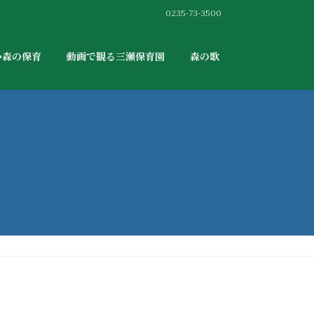
0235-73-3500
か森の保育
動画で観る三瀬保育園
森の歌