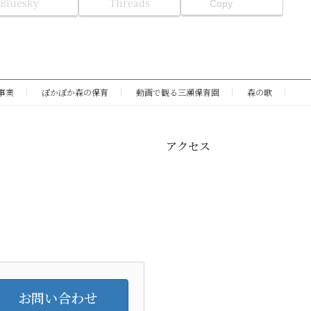
Bluesky
Threads
Copy
事業
ぽかぽか森の保育
動画で観る三瀬保育園
森の歌
アクセス
お問い合わせ