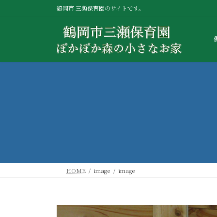
コ
ナ
鶴岡市 三瀬保育園のサイトです。
ン
ビ
テ
ゲ
ン
ー
ツ
シ
へ
ョ
ス
ン
キ
に
ッ
移
プ
動
HOME
image
image