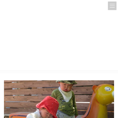
コ
ナ
ン
ビ
テ
ゲ
ン
ー
ツ
シ
へ
ョ
ス
ン
IMG_0021
キ
に
ッ
移
プ
動
HOME
IMG_0021
IMG_0021