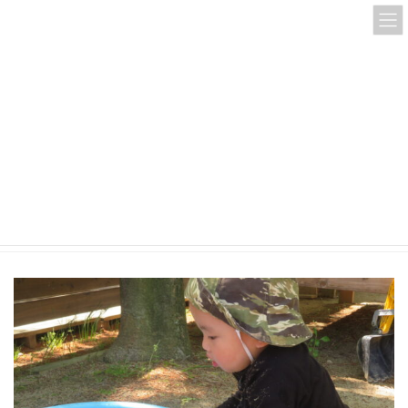
コ
ナ
ン
ビ
テ
ゲ
ン
ー
ツ
シ
へ
ョ
ス
ン
IMG_0034
キ
に
ッ
移
プ
動
HOME
IMG_0034
IMG_0034