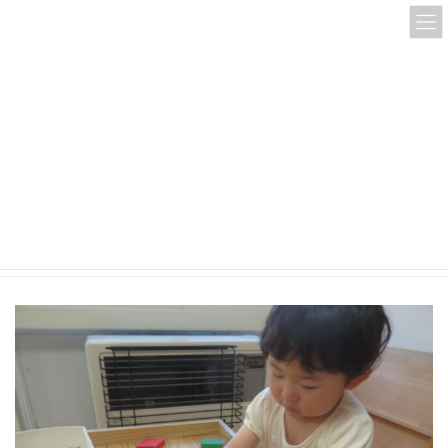
コ
ナ
ン
ビ
テ
ゲ
ン
ー
ツ
シ
へ
ョ
ス
ン
IMG_1470
キ
に
ッ
移
プ
動
HOME
IMG_1470
IMG_1470