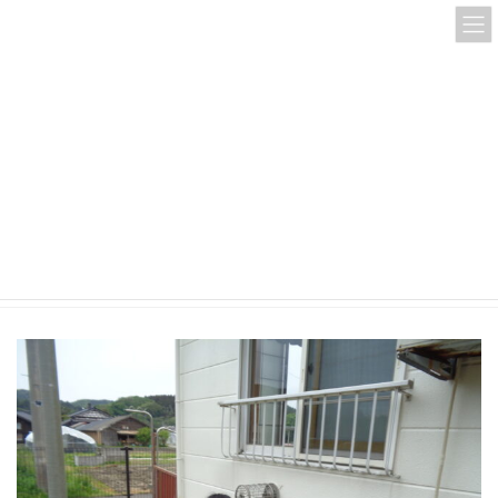
コ
ナ
ン
ビ
テ
ゲ
ン
ー
ツ
シ
へ
ョ
ス
ン
DSC03702
キ
に
ッ
移
プ
動
HOME
DSC03702
DSC03702