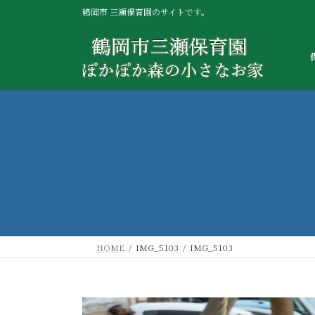
コ
ナ
鶴岡市 三瀬保育園のサイトです。
ン
ビ
テ
ゲ
ン
ー
ツ
シ
へ
ョ
ス
ン
キ
に
ッ
移
プ
動
HOME
IMG_5103
IMG_5103