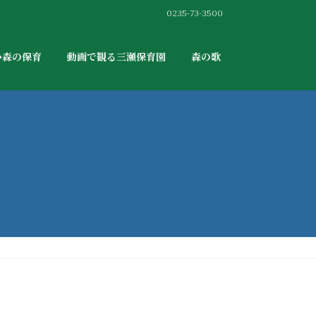
0235-73-3500
か森の保育
動画で観る三瀬保育園
森の歌