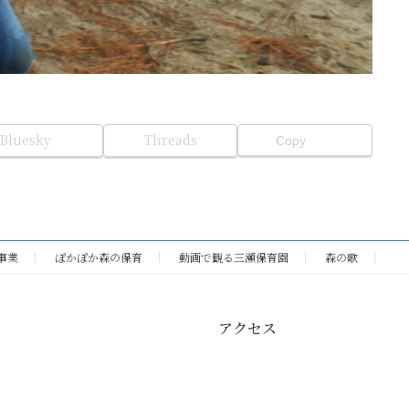
Bluesky
Threads
Copy
事業
ぽかぽか森の保育
動画で観る三瀬保育園
森の歌
アクセス