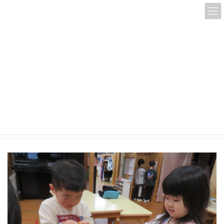
コ
ナ
ン
ビ
テ
ゲ
ン
ー
ツ
シ
へ
ョ
ス
ン
IMG_6143
キ
に
ッ
移
プ
動
HOME
IMG_6143
IMG_6143