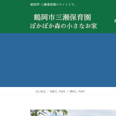
コ
ナ
鶴岡市 三瀬保育園のサイトです。
ン
ビ
テ
ゲ
ン
ー
ツ
シ
へ
ョ
ス
ン
キ
に
ッ
移
プ
動
HOME
IMG_7681
IMG_7681