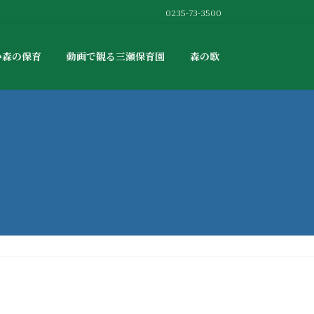
0235-73-3500
か森の保育
動画で観る三瀬保育園
森の歌