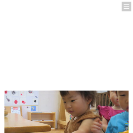
コ
ナ
ン
ビ
テ
ゲ
ン
ー
ツ
シ
へ
ョ
ス
ン
IMG_7716
キ
に
ッ
移
プ
動
HOME
IMG_7716
IMG_7716