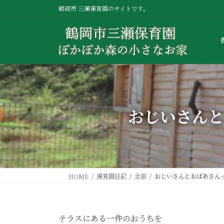
コ
ナ
鶴岡市 三瀬保育園のサイトです。
ン
ビ
テ
ゲ
ン
ー
ツ
シ
へ
ョ
ス
ン
キ
に
ッ
移
プ
動
おじいさんと
HOME
保育園日記
全部
おじいさんとおばあさん
テラスにある一件のおうちを