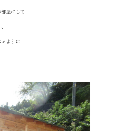
の部屋にして
り、
べるように