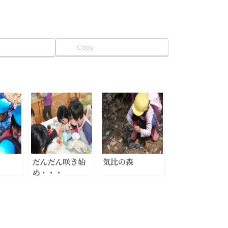
Copy
だんだん咲き始
気比の森
め・・・