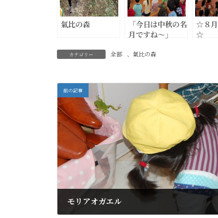
氣比の森
「今日は中秋の名
☆８月
月ですね～」
☆
全部
、
氣比の森
カテゴリー
前の記事
モリアオガエル