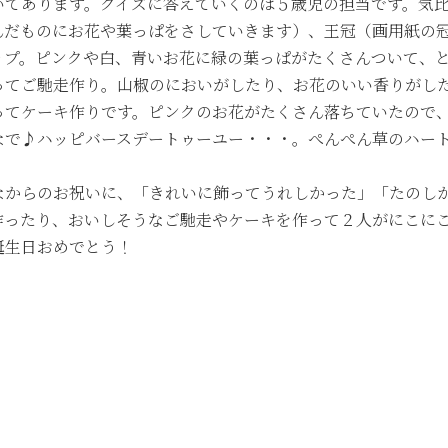
いてあります。クイズに答えていくのは５歳児の担当です。気
んだものにお花や葉っぱをさしていきます）、王冠（画用紙の
ップ。ピンクや白、青いお花に緑の葉っぱがたくさんついて、
てご馳走作り。山椒のにおいがしたり、お花のいい香りがしたり
ってケーキ作りです。ピンクのお花がたくさん落ちていたので
なで♪ハッピバースデートゥーユー・・・。ぺんぺん草のハー
なからのお祝いに、「きれいに飾ってうれしかった」「たのし
作ったり、おいしそうなご馳走やケーキを作って２人がにこに
誕生日おめでとう！