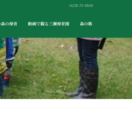
0235-73-3500
か森の保育
動画で観る三瀬保育園
森の歌