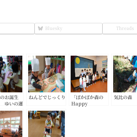
Bluesky
Threads
のお誕生
ねんどでじっくり
「ぽかぽか森の
気比の森
 ゆいの運
Happy
vol.2（ち
Christmas
い子バージ
Party!!」
」