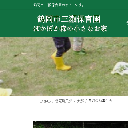
コ
ナ
鶴岡市 三瀬保育園のサイトです。
ン
ビ
テ
ゲ
ン
ー
ツ
シ
へ
ョ
ス
ン
キ
に
ッ
移
プ
動
HOME
保育園日記
全部
５月のお誕生会