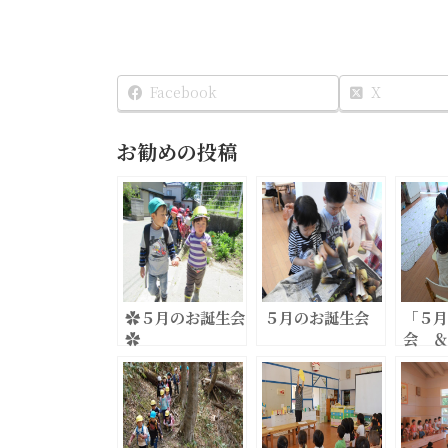
Facebook
X
お勧めの投稿
✿５月のお誕生会
５月のお誕生会
「５月
✿
会 ＆
動教室
っちゃ
ョン）