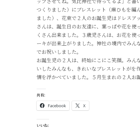
ップさせてね。気比神社で待ってるよ」と書
つくりました）にブレスレット（麻ひもを編
ました）、花束で２人のお誕生児はドレスア
さんは、誕生日のお友達に、葉っぱや花を使っ
くさん出来ました。３歳児さんは、お花を使
ーキが出来上がりました。神社の境内でみん
でお祝いしました。
お誕生児の２人は、終始にこにこ笑顔。みん
いしたみんなも、きれいなブレスレットがを
情を浮かべていました。５月生まれの２人お
共有:
Facebook
X
いいね: