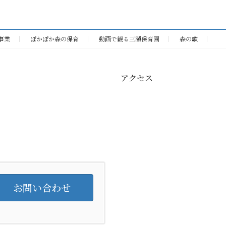
2011年6月1日
事業
ぽかぽか森の保育
動画で観る三瀬保育園
森の歌
アクセス
お問い合わせ