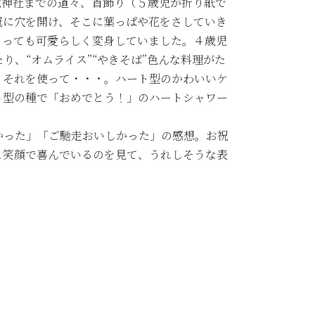
比神社までの道々、首飾り（５歳児が折り紙で
冠に穴を開け、そこに葉っぱや花をさしていき
とっても可愛らしく変身していました。４歳児
、“オムライス”“やきそば”色んな料理がた
、それを使って・・・。ハート型のかわいいケ
ト型の種で「おめでとう！」のハートシャワー
かった」「ご馳走おいしかった」の感想。お祝
こ笑顔で喜んでいるのを見て、うれしそうな表