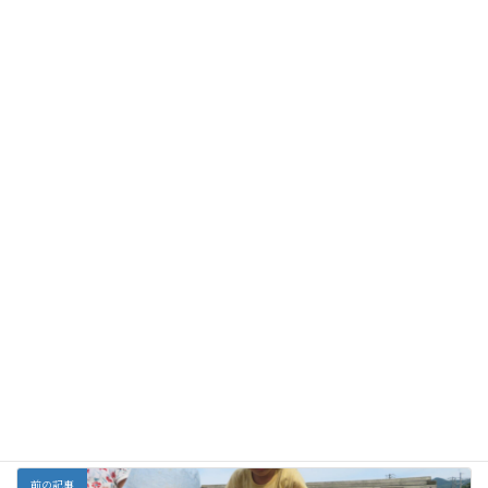
Facebook
X
Bluesky
Threads
Copy
お勧めの投稿
だいすけ先生の肩車
森の春、お花畑を見
お茶会
１月
でランランラン♪
に行こう！
全部
カテゴリー
前の記事