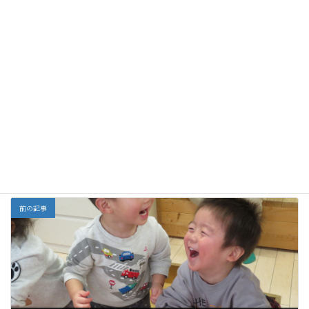
お勧めの投稿
ラーメン作り
二十日大根が大きく
どんな味？味見をし
なったよ。
てみよう！
全部
カテゴリー
前の記事