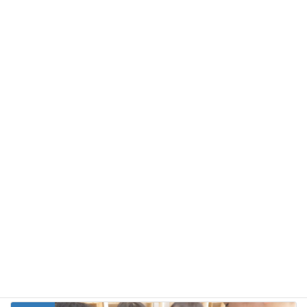
Facebook
X
Bluesky
Threads
Copy
お勧めの投稿
藪つばきの落し物を
だいすけ先生の肩車
お茶会
１月
ならべて、電車遊び
でランランラン♪
全部
カテゴリー