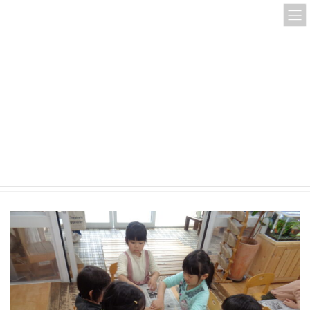
コ
ナ
ン
ビ
テ
ゲ
ン
ー
ツ
シ
へ
ョ
ス
ン
DSC00111
キ
に
ッ
移
プ
動
HOME
DSC00111
DSC00111