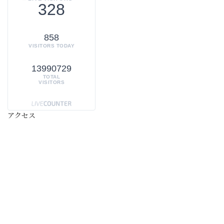
328
858
VISITORS TODAY
13990729
TOTAL
VISITORS
アクセス