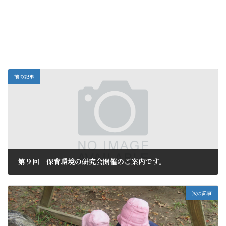
ロフトでつみ木あそ
◇見つけたよ◇
春のお花で花束
び
全部
カテゴリー
前の記事
第９回 保育環境の研究会開催のご案内です。
2025年10月15日
次の記事