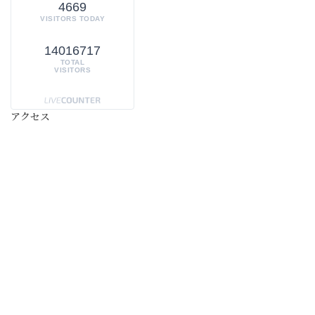
4669
VISITORS TODAY
14016717
TOTAL
VISITORS
アクセス