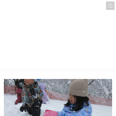
コ
ナ
ン
ビ
テ
ゲ
ン
ー
ツ
シ
へ
ョ
ス
ン
IMG_5675
キ
に
ッ
移
プ
動
HOME
IMG_5675
IMG_5675