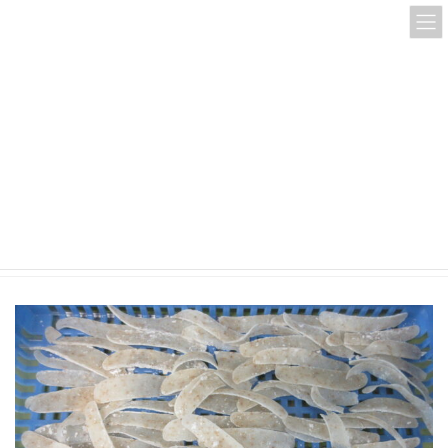
コ
ナ
ン
ビ
テ
ゲ
ン
ー
ツ
シ
へ
ョ
ス
ン
IMG_2831
キ
に
ッ
移
プ
動
HOME
IMG_2831
IMG_2831