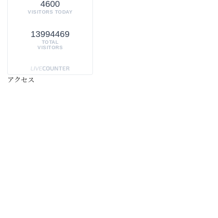
4600
VISITORS TODAY
13994469
TOTAL
VISITORS
アクセス