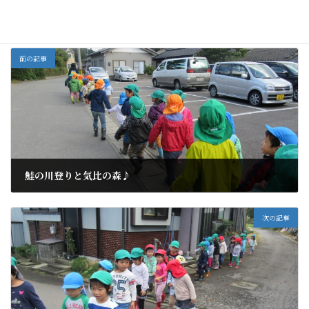
全部
カテゴリー
前の記事
鮭の川登りと気比の森♪
2016年10月25日
次の記事