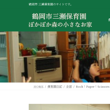
コ
ナ
鶴岡市 三瀬保育園のサイトです。
ン
ビ
テ
ゲ
ン
ー
ツ
シ
へ
ョ
ス
ン
キ
に
ッ
移
プ
動
HOME
保育園日記
全部
Rock！Paper！Scissor