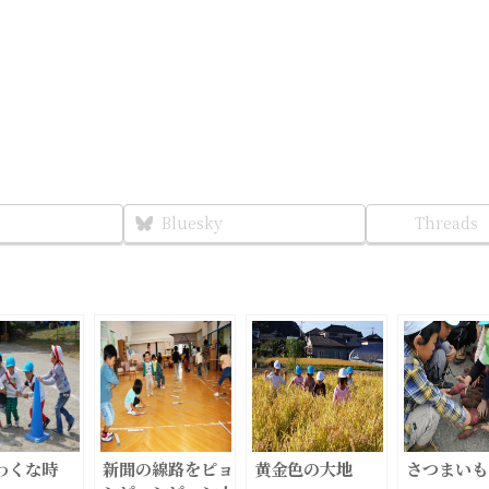
Bluesky
Threads
わくな時
新聞の線路をピョ
黄金色の大地
さつまいも