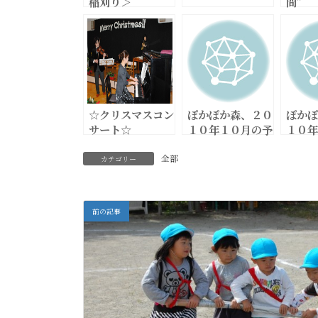
稲刈り＞
間”
☆クリスマスコン
ぽかぽか森、２０
ぽかぽ
サート☆
１０年１０月の予
１０年
定です。
動予定
全部
カテゴリー
前の記事