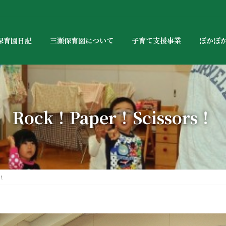
保育園日記
三瀬保育園について
子育て支援事業
ぽかぽ
Rock！Paper！Scissors！
s！