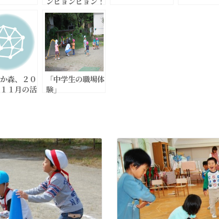
ンピョンピョン！
か森、２０
「中学生の職場体
１１月の活
験」
です。