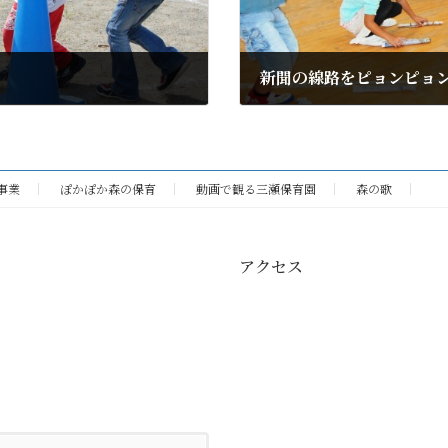
新聞の線路をピョンピョ
2010年10月6日
事業
ぽかぽか森の保育
動画で観る三瀬保育園
森の歌
アクセス