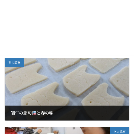
砂を握って放してと
田植えをしました
２歳児 カタツムリ
園庭の散策
(゜゜)～
みたよ
全部
カテゴリー
前の記事
端午の節句
と春の味
2018年5月10日
次の記事