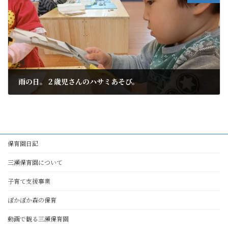
雨の日。２歳児さんのハサミあそび。
2018年5月10日
保育園日記
三瀬保育園について
子育て支援事業
ぽかぽか森の保育
動画で観る三瀬保育園