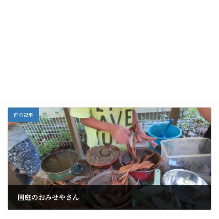
だいすけ先生の肩車
森の春、お花畑を見
お茶会
１月
でランランラン♪
に行こう！
全部
カテゴリー
前の記事
園庭のおみせやさん
2021年9月29日