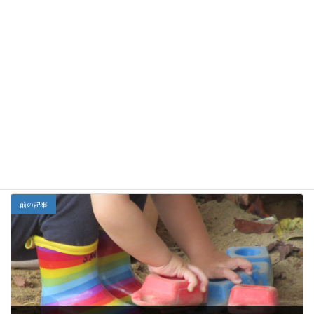
Rock！Paper！
「地区運動会」
4歳児クラス～八森
Scissors！
山に行ってきました
全部
カテゴリー
前の記事