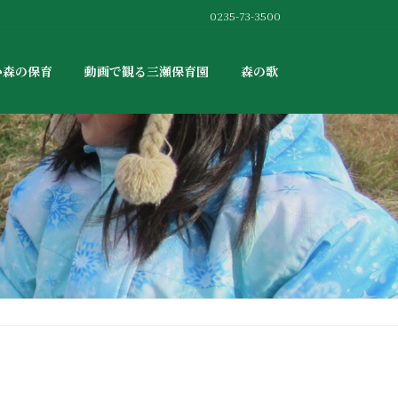
0235-73-3500
か森の保育
動画で観る三瀬保育園
森の歌