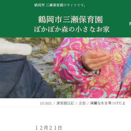
コ
ナ
鶴岡市 三瀬保育園のサイトです。
ン
ビ
テ
ゲ
ン
ー
ツ
シ
へ
ョ
ス
ン
キ
に
ッ
移
プ
動
HOME
保育園日記
全部
綺麗な氷を見つけたよ
１２月２１日