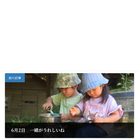
雪だるまをかまくら
２月１２日☀春探し
１歳児さん
優しい
に☃
に出かけてみました
言葉が聞こえてきま
す。
全部
カテゴリー
前の記事
6月2日 一緒がうれしいね