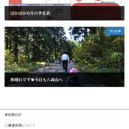
ぽかぽか11月の予定表
2017年11月2日
次の記事
秋晴れです☀今日も八森山へ
2017年11月6日
保育園日記
三瀬保育園について