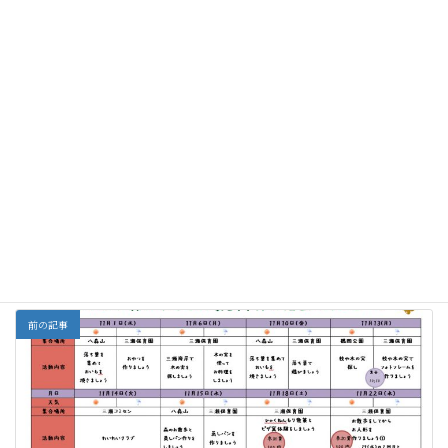
はたけ
おたまじゃくし
八森山ディキャンプ
枝豆の収獲
あちこちぶらぶら。
浜辺で合同保育
全部
カテゴリー
前の記事