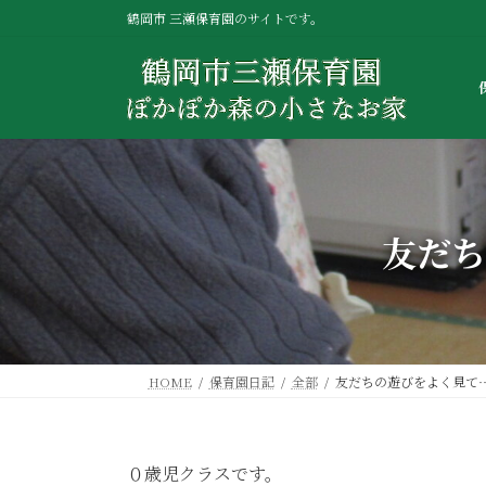
コ
ナ
鶴岡市 三瀬保育園のサイトです。
ン
ビ
テ
ゲ
ン
ー
ツ
シ
へ
ョ
ス
ン
キ
に
ッ
移
プ
動
友だち
HOME
保育園日記
全部
友だちの遊びをよく見て
０歳児クラスです。