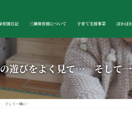
保育園日記
三瀬保育園について
子育て支援事業
ぽかぽ
の遊びをよく見て… そして一
… そして一緒に…