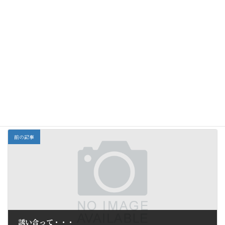
Rock！Paper！
「地区運動会」
4歳児クラス～八森
Scissors！
山に行ってきました
全部
カテゴリー
前の記事
誘い合って・・・