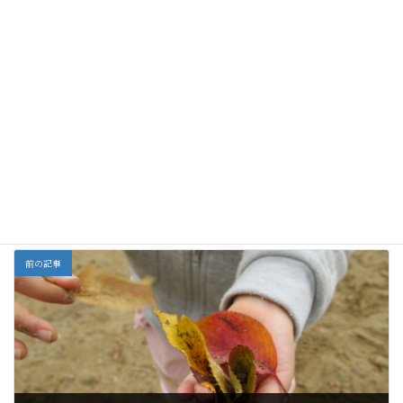
歳児）
さんの手
でランランラン♪
森の春、お花畑を見
お茶会
１月
どこの雪にしようか
に行こう！
な…
全部
カテゴリー
前の記事